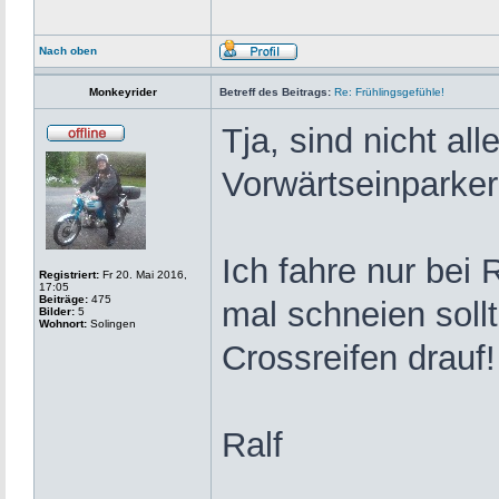
Nach oben
Monkeyrider
Betreff des Beitrags:
Re: Frühlingsgefühle!
Tja, sind nicht a
Vorwärtseinparker
Ich fahre nur bei 
Registriert:
Fr 20. Mai 2016,
17:05
Beiträge:
475
mal schneien soll
Bilder:
5
Wohnort:
Solingen
Crossreifen drauf!
Ralf