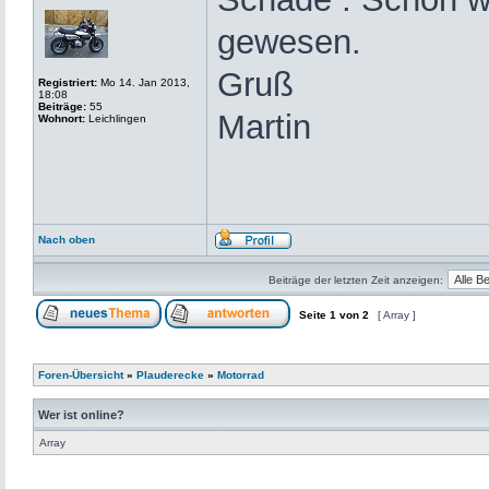
gewesen.
Gruß
Registriert:
Mo 14. Jan 2013,
18:08
Beiträge:
55
Martin
Wohnort:
Leichlingen
Nach oben
Beiträge der letzten Zeit anzeigen:
Seite
1
von
2
[ Array ]
Foren-Übersicht
»
Plauderecke
»
Motorrad
Wer ist online?
Array