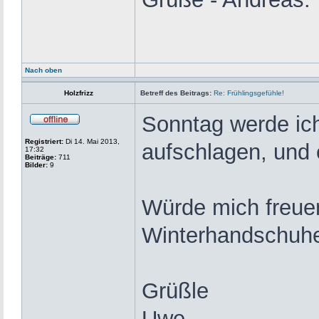
Nach oben
Holzfrizz
Betreff des Beitrags:
Re: Frühlingsgefühle!
Sonntag werde ic
Registriert:
Di 14. Mai 2013,
aufschlagen, und 
17:32
Beiträge:
711
Bilder:
9
Würde mich freue
Winterhandschuhe 
Grüßle
Uwe