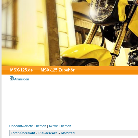
MSX-125.de
MSX-125 Zubehör
Anmelden
Unbeantwortete Themen
|
Aktive Themen
Foren-Übersicht
»
Plauderecke
»
Motorrad