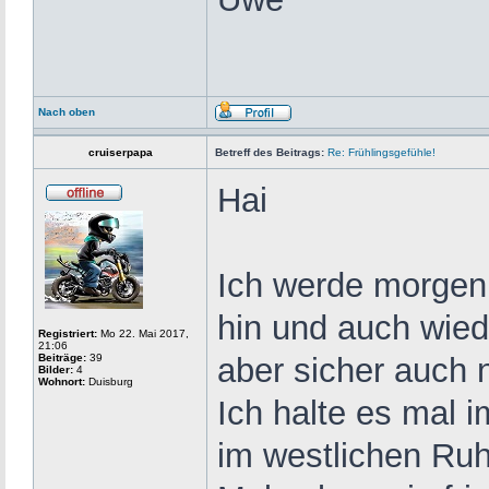
Nach oben
cruiserpapa
Betreff des Beitrags:
Re: Frühlingsgefühle!
Hai
Ich werde morgen
hin und auch wied
Registriert:
Mo 22. Mai 2017,
21:06
Beiträge:
39
aber sicher auch
Bilder:
4
Wohnort:
Duisburg
Ich halte es mal i
im westlichen Ruh