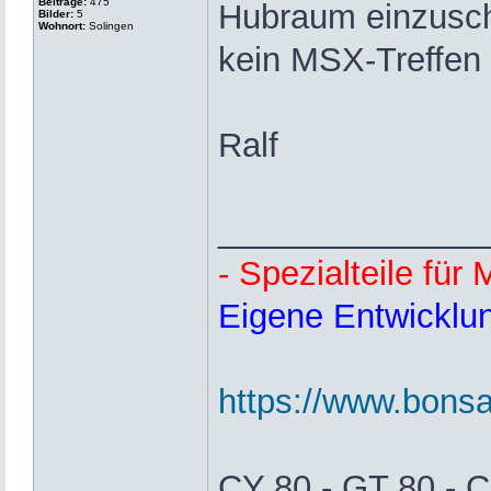
Beiträge:
475
Hubraum einzusch
Bilder:
5
Wohnort:
Solingen
kein MSX-Treffen
Ralf
______________
- Spezialteile fü
Eigene Entwicklun
https://www.bonsai
CY 80 - GT 80 - C