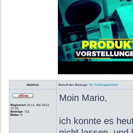
Loaded
:
Progress
:
0%
0%
Holzfrizz
Betreff des Beitrags:
Re: Frühlingsgefühle!
Moin Mario,
Registriert:
Di 14. Mai 2013,
17:32
Beiträge:
711
Bilder:
9
ich konnte es he
nicht lassen, und