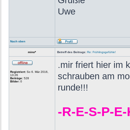
Grüßle
Uwe
Nach oben
mino*
Betreff des Beitrags:
Re: Frühlingsgefühle!
.mir friert hier im
Registriert:
So 6. Mär 2016,
schrauben am mop
13:26
Beiträge:
528
Bilder:
0
runde!!!
-R-E-S-P-E-K