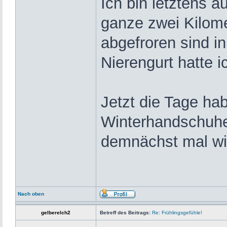
Ich bin letztens a
ganze zwei Kilome
abgefroren sind 
Nierengurt hatte i
Jetzt die Tage hab
Winterhandschuhe
demnächst mal wi
Nach oben
gelberelch2
Betreff des Beitrags:
Re: Frühlingsgefühle!