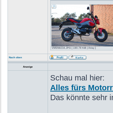
VMSN9234.JPG [ 190.78 KiB | Array ]
Nach oben
Anzeige
Schau mal hier:
Alles fürs Motor
Das könnte sehr in