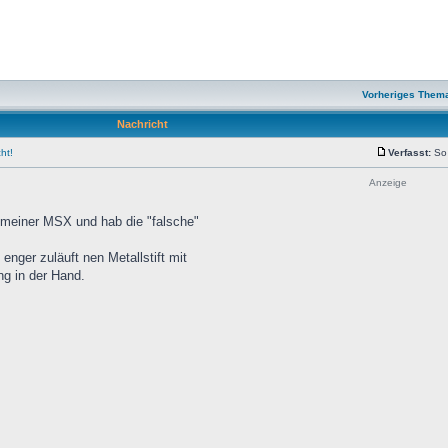
Vorheriges Them
Nachricht
ht!
Verfasst:
So 
Anzeige
 meiner MSX und hab die "falsche"
enger zuläuft nen Metallstift mit
ng in der Hand.