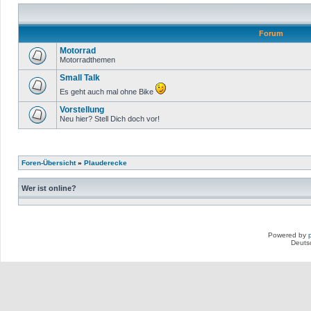
Forum
Motorrad
Motorradthemen
Small Talk
Es geht auch mal ohne Bike
Vorstellung
Neu hier? Stell Dich doch vor!
Foren-Übersicht
»
Plauderecke
Wer ist online?
Powered by
Deuts