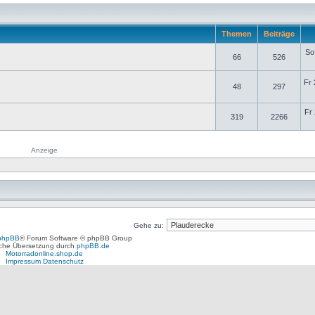
Themen
Beiträge
So
66
526
Fr 
48
297
Fr 
319
2266
Anzeige
Gehe zu:
phpBB
® Forum Software © phpBB Group
che Übersetzung durch
phpBB.de
Motorradonline.shop.de
Impressum
Datenschutz