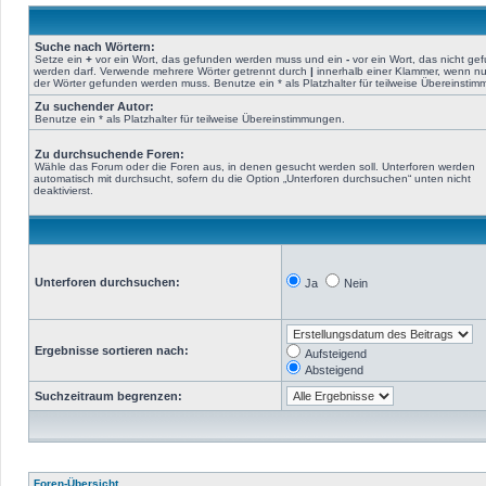
Suche nach Wörtern:
Setze ein
+
vor ein Wort, das gefunden werden muss und ein
-
vor ein Wort, das nicht ge
werden darf. Verwende mehrere Wörter getrennt durch
|
innerhalb einer Klammer, wenn nu
der Wörter gefunden werden muss. Benutze ein * als Platzhalter für teilweise Übereinsti
Zu suchender Autor:
Benutze ein * als Platzhalter für teilweise Übereinstimmungen.
Zu durchsuchende Foren:
Wähle das Forum oder die Foren aus, in denen gesucht werden soll. Unterforen werden
automatisch mit durchsucht, sofern du die Option „Unterforen durchsuchen“ unten nicht
deaktivierst.
Unterforen durchsuchen:
Ja
Nein
Ergebnisse sortieren nach:
Aufsteigend
Absteigend
Suchzeitraum begrenzen:
Foren-Übersicht