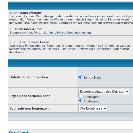
Suche nach Wörtern:
Setze ein
+
vor ein Wort, das gefunden werden muss und ein
-
vor ein Wort, das nicht ge
werden darf. Verwende mehrere Wörter getrennt durch
|
innerhalb einer Klammer, wenn nu
der Wörter gefunden werden muss. Benutze ein * als Platzhalter für teilweise Übereinsti
Zu suchender Autor:
Benutze ein * als Platzhalter für teilweise Übereinstimmungen.
Zu durchsuchende Foren:
Wähle das Forum oder die Foren aus, in denen gesucht werden soll. Unterforen werden
automatisch mit durchsucht, sofern du die Option „Unterforen durchsuchen“ unten nicht
deaktivierst.
Unterforen durchsuchen:
Ja
Nein
Ergebnisse sortieren nach:
Aufsteigend
Absteigend
Suchzeitraum begrenzen:
Foren-Übersicht