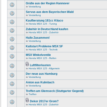
Grüße aus der Region Hannover
in
Vorstellung
Servus aus dem Bayerischen Wald
in
Vorstellung
Kaufberatung 181cc Kitaco
in
Honda MSX 125 - Tuning
Zubehör in Deutschland kaufen
in
Honda MSX 125 - Zubehör
Hallo Zusammen!
in
Vorstellung
Kaltstart Probleme MSX SF
in
Honda MSX 125 - Technik
MSX Winkelventile
in
Honda MSX 125 - Reifen
Luftfilterkasten
in
Honda MSX 125 - Allgemein
Der neue aus Hamburg
in
Vorstellung
Anton aus Kulmbach
in
Vorstellung
Treffen am Glemseck (Stuttgarter Gegend)
in
Treffen
Dekor 2017er Grom?
in
Honda MSX 125 - Zubehör