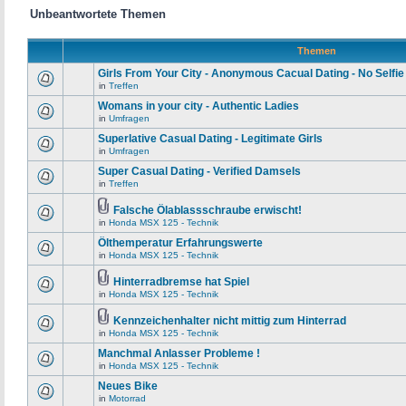
Unbeantwortete Themen
Themen
Girls From Your City - Anonymous Cacual Dating - No Selfie
in
Treffen
Womans in your city - Authentic Ladies
in
Umfragen
Superlative Сasual Dating - Legitimate Girls
in
Umfragen
Super Сasual Dating - Verified Damsels
in
Treffen
Falsche Ölablassschraube erwischt!
in
Honda MSX 125 - Technik
Ölthemperatur Erfahrungswerte
in
Honda MSX 125 - Technik
Hinterradbremse hat Spiel
in
Honda MSX 125 - Technik
Kennzeichenhalter nicht mittig zum Hinterrad
in
Honda MSX 125 - Technik
Manchmal Anlasser Probleme !
in
Honda MSX 125 - Technik
Neues Bike
in
Motorrad