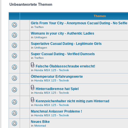
Unbeantwortete Themen
Themen
Girls From Your City - Anonymous Cacual Dating - No Selfie
in
Treffen
Womans in your city - Authentic Ladies
in
Umfragen
Superlative Сasual Dating - Legitimate Girls
in
Umfragen
Super Сasual Dating - Verified Damsels
in
Treffen
Falsche Ölablassschraube erwischt!
in
Honda MSX 125 - Technik
Ölthemperatur Erfahrungswerte
in
Honda MSX 125 - Technik
Hinterradbremse hat Spiel
in
Honda MSX 125 - Technik
Kennzeichenhalter nicht mittig zum Hinterrad
in
Honda MSX 125 - Technik
Manchmal Anlasser Probleme !
in
Honda MSX 125 - Technik
Neues Bike
in
Motorrad