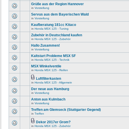
Grüße aus der Region Hannover
in
Vorstellung
Servus aus dem Bayerischen Wald
in
Vorstellung
Kaufberatung 181cc Kitaco
in
Honda MSX 125 - Tuning
Zubehör in Deutschland kaufen
in
Honda MSX 125 - Zubehör
Hallo Zusammen!
in
Vorstellung
Kaltstart Probleme MSX SF
in
Honda MSX 125 - Technik
MSX Winkelventile
in
Honda MSX 125 - Reifen
Luftfilterkasten
in
Honda MSX 125 - Allgemein
Der neue aus Hamburg
in
Vorstellung
Anton aus Kulmbach
in
Vorstellung
Treffen am Glemseck (Stuttgarter Gegend)
in
Treffen
Dekor 2017er Grom?
in
Honda MSX 125 - Zubehör