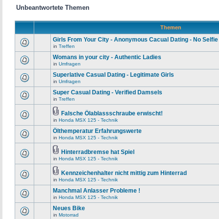
Unbeantwortete Themen
Themen
Girls From Your City - Anonymous Cacual Dating - No Selfie
in
Treffen
Womans in your city - Authentic Ladies
in
Umfragen
Superlative Сasual Dating - Legitimate Girls
in
Umfragen
Super Сasual Dating - Verified Damsels
in
Treffen
Falsche Ölablassschraube erwischt!
in
Honda MSX 125 - Technik
Ölthemperatur Erfahrungswerte
in
Honda MSX 125 - Technik
Hinterradbremse hat Spiel
in
Honda MSX 125 - Technik
Kennzeichenhalter nicht mittig zum Hinterrad
in
Honda MSX 125 - Technik
Manchmal Anlasser Probleme !
in
Honda MSX 125 - Technik
Neues Bike
in
Motorrad