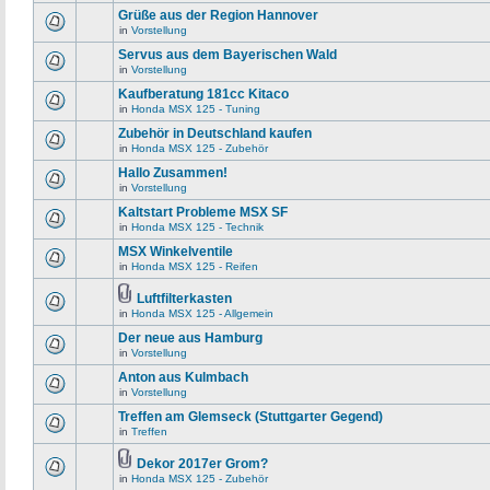
Grüße aus der Region Hannover
in
Vorstellung
Servus aus dem Bayerischen Wald
in
Vorstellung
Kaufberatung 181cc Kitaco
in
Honda MSX 125 - Tuning
Zubehör in Deutschland kaufen
in
Honda MSX 125 - Zubehör
Hallo Zusammen!
in
Vorstellung
Kaltstart Probleme MSX SF
in
Honda MSX 125 - Technik
MSX Winkelventile
in
Honda MSX 125 - Reifen
Luftfilterkasten
in
Honda MSX 125 - Allgemein
Der neue aus Hamburg
in
Vorstellung
Anton aus Kulmbach
in
Vorstellung
Treffen am Glemseck (Stuttgarter Gegend)
in
Treffen
Dekor 2017er Grom?
in
Honda MSX 125 - Zubehör