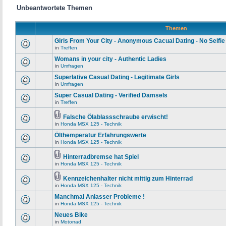
Unbeantwortete Themen
Themen
Girls From Your City - Anonymous Cacual Dating - No Selfie
in
Treffen
Womans in your city - Authentic Ladies
in
Umfragen
Superlative Сasual Dating - Legitimate Girls
in
Umfragen
Super Сasual Dating - Verified Damsels
in
Treffen
Falsche Ölablassschraube erwischt!
in
Honda MSX 125 - Technik
Ölthemperatur Erfahrungswerte
in
Honda MSX 125 - Technik
Hinterradbremse hat Spiel
in
Honda MSX 125 - Technik
Kennzeichenhalter nicht mittig zum Hinterrad
in
Honda MSX 125 - Technik
Manchmal Anlasser Probleme !
in
Honda MSX 125 - Technik
Neues Bike
in
Motorrad