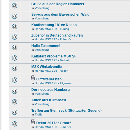
Grüße aus der Region Hannover
in
Vorstellung
Servus aus dem Bayerischen Wald
in
Vorstellung
Kaufberatung 181cc Kitaco
in
Honda MSX 125 - Tuning
Zubehör in Deutschland kaufen
in
Honda MSX 125 - Zubehör
Hallo Zusammen!
in
Vorstellung
Kaltstart Probleme MSX SF
in
Honda MSX 125 - Technik
MSX Winkelventile
in
Honda MSX 125 - Reifen
Luftfilterkasten
in
Honda MSX 125 - Allgemein
Der neue aus Hamburg
in
Vorstellung
Anton aus Kulmbach
in
Vorstellung
Treffen am Glemseck (Stuttgarter Gegend)
in
Treffen
Dekor 2017er Grom?
in
Honda MSX 125 - Zubehör