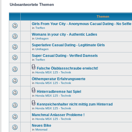
Unbeantwortete Themen
Themen
Girls From Your City - Anonymous Cacual Dating - No Selfie
in
Treffen
Womans in your city - Authentic Ladies
in
Umfragen
Superlative Сasual Dating - Legitimate Girls
in
Umfragen
Super Сasual Dating - Verified Damsels
in
Treffen
Falsche Ölablassschraube erwischt!
in
Honda MSX 125 - Technik
Ölthemperatur Erfahrungswerte
in
Honda MSX 125 - Technik
Hinterradbremse hat Spiel
in
Honda MSX 125 - Technik
Kennzeichenhalter nicht mittig zum Hinterrad
in
Honda MSX 125 - Technik
Manchmal Anlasser Probleme !
in
Honda MSX 125 - Technik
Neues Bike
in
Motorrad