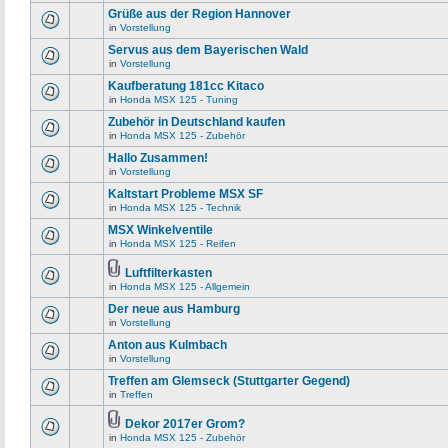
Grüße aus der Region Hannover
in
Vorstellung
Servus aus dem Bayerischen Wald
in
Vorstellung
Kaufberatung 181cc Kitaco
in
Honda MSX 125 - Tuning
Zubehör in Deutschland kaufen
in
Honda MSX 125 - Zubehör
Hallo Zusammen!
in
Vorstellung
Kaltstart Probleme MSX SF
in
Honda MSX 125 - Technik
MSX Winkelventile
in
Honda MSX 125 - Reifen
Luftfilterkasten
in
Honda MSX 125 - Allgemein
Der neue aus Hamburg
in
Vorstellung
Anton aus Kulmbach
in
Vorstellung
Treffen am Glemseck (Stuttgarter Gegend)
in
Treffen
Dekor 2017er Grom?
in
Honda MSX 125 - Zubehör