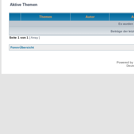
Aktive Themen
Themen
Autor
A
Es wurden 
Beiträge der letz
Seite
1
von
1
[ Array ]
Foren-Übersicht
Powered by
Deut