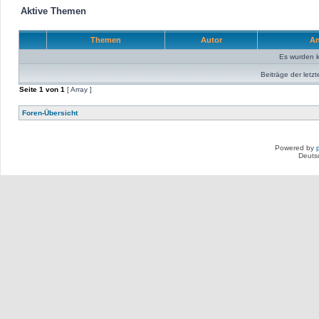
Aktive Themen
Themen
Autor
An
Es wurden 
Beiträge der letzt
Seite
1
von
1
[ Array ]
Foren-Übersicht
Powered by
Deuts