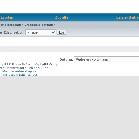
tworten
Zugriffe
Letzter Beitr
keine passenden Ergebnisse gefunden.
en Zeit anzeigen:
Gehe zu:
phpBB
® Forum Software © phpBB Group
che Übersetzung durch
phpBB.de
Motorradonline.shop.de
Impressum
Datenschutz