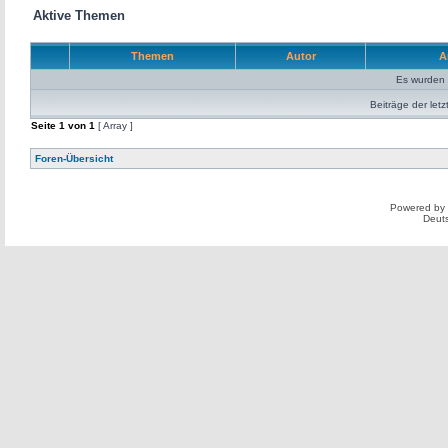
Aktive Themen
Themen
Autor
A
Es wurden 
Beiträge der letz
Seite
1
von
1
[ Array ]
Foren-Übersicht
Powered by
Deut