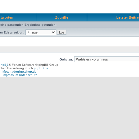
tworten
Zugriffe
Letzter Beitr
keine passenden Ergebnisse gefunden.
en Zeit anzeigen:
Gehe zu:
phpBB
® Forum Software © phpBB Group
che Übersetzung durch
phpBB.de
Motorradonline.shop.de
Impressum
Datenschutz