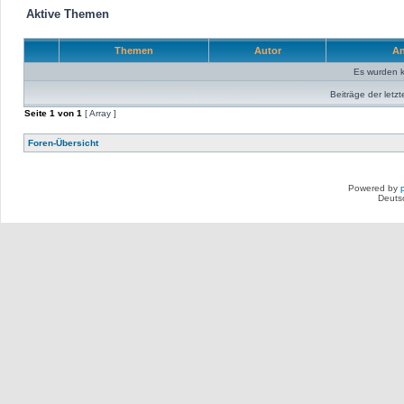
Aktive Themen
Themen
Autor
An
Es wurden 
Beiträge der letzt
Seite
1
von
1
[ Array ]
Foren-Übersicht
Powered by
Deuts