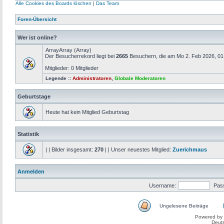
Alle Cookies des Boards löschen
|
Das Team
Foren-Übersicht
Wer ist online?
ArrayArray (Array)
Der Besucherrekord liegt bei
2665
Besuchern, die am Mo 2. Feb 2026, 01:4
Mitglieder: 0 Mitglieder
Legende ::
Administratoren
,
Globale Moderatoren
Geburtstage
Heute hat kein Mitglied Geburtstag
Statistik
| | Bilder insgesamt:
270
| | Unser neuestes Mitglied:
Zuerichmaus
Anmelden
Username:
Pas
Ungelesene Beiträge
Powered by
Deut