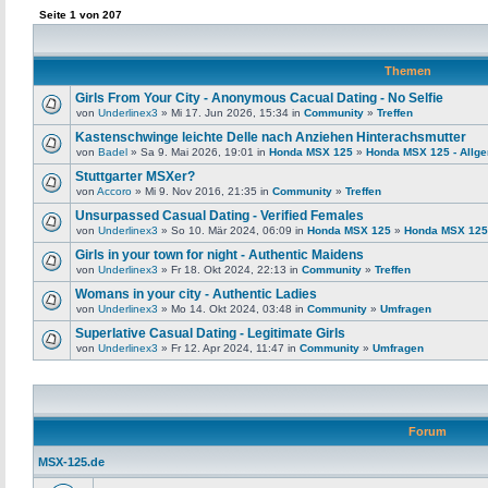
Seite
1
von
207
Themen
Girls From Your City - Anonymous Cacual Dating - No Selfie
von
Underlinex3
» Mi 17. Jun 2026, 15:34 in
Community
»
Treffen
Kastenschwinge leichte Delle nach Anziehen Hinterachsmutter
von
Badel
» Sa 9. Mai 2026, 19:01 in
Honda MSX 125
»
Honda MSX 125 - Allg
Stuttgarter MSXer?
von
Accoro
» Mi 9. Nov 2016, 21:35 in
Community
»
Treffen
Unsurpassed Сasual Dating - Verified Females
von
Underlinex3
» So 10. Mär 2024, 06:09 in
Honda MSX 125
»
Honda MSX 125 
Girls in your town for night - Authentic Maidens
von
Underlinex3
» Fr 18. Okt 2024, 22:13 in
Community
»
Treffen
Womans in your city - Authentic Ladies
von
Underlinex3
» Mo 14. Okt 2024, 03:48 in
Community
»
Umfragen
Superlative Сasual Dating - Legitimate Girls
von
Underlinex3
» Fr 12. Apr 2024, 11:47 in
Community
»
Umfragen
Forum
MSX-125.de