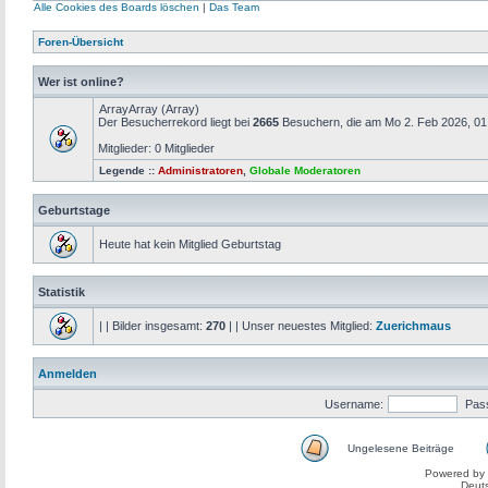
Alle Cookies des Boards löschen
|
Das Team
Foren-Übersicht
Wer ist online?
ArrayArray (Array)
Der Besucherrekord liegt bei
2665
Besuchern, die am Mo 2. Feb 2026, 01:4
Mitglieder: 0 Mitglieder
Legende ::
Administratoren
,
Globale Moderatoren
Geburtstage
Heute hat kein Mitglied Geburtstag
Statistik
| | Bilder insgesamt:
270
| | Unser neuestes Mitglied:
Zuerichmaus
Anmelden
Username:
Pas
Ungelesene Beiträge
Powered by
Deut