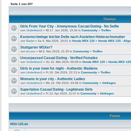
Seite
1
von
207
Themen
Girls From Your City - Anonymous Cacual Dating - No Selfie
von
Underlinex3
» Mi 17. Jun 2026, 15:34 in
Community
»
Treffen
Kastenschwinge leichte Delle nach Anziehen Hinterachsmutter
von
Badel
» Sa 9. Mai 2026, 19:01 in
Honda MSX 125
»
Honda MSX 125 - Allg
Stuttgarter MSXer?
von
Accoro
» Mi 9. Nov 2016, 21:35 in
Community
»
Treffen
Unsurpassed Сasual Dating - Verified Females
von
Underlinex3
» So 10. Mär 2024, 06:09 in
Honda MSX 125
»
Honda MSX 125 
Girls in your town for night - Authentic Maidens
von
Underlinex3
» Fr 18. Okt 2024, 22:13 in
Community
»
Treffen
Womans in your city - Authentic Ladies
von
Underlinex3
» Mo 14. Okt 2024, 03:48 in
Community
»
Umfragen
Superlative Сasual Dating - Legitimate Girls
von
Underlinex3
» Fr 12. Apr 2024, 11:47 in
Community
»
Umfragen
Forum
MSX-125.de