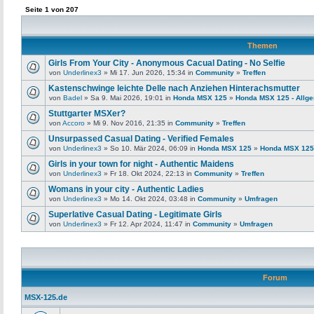
Seite
1
von
207
Themen
Girls From Your City - Anonymous Cacual Dating - No Selfie
von
Underlinex3
» Mi 17. Jun 2026, 15:34 in
Community
»
Treffen
Kastenschwinge leichte Delle nach Anziehen Hinterachsmutter
von
Badel
» Sa 9. Mai 2026, 19:01 in
Honda MSX 125
»
Honda MSX 125 - Allg
Stuttgarter MSXer?
von
Accoro
» Mi 9. Nov 2016, 21:35 in
Community
»
Treffen
Unsurpassed Сasual Dating - Verified Females
von
Underlinex3
» So 10. Mär 2024, 06:09 in
Honda MSX 125
»
Honda MSX 125 
Girls in your town for night - Authentic Maidens
von
Underlinex3
» Fr 18. Okt 2024, 22:13 in
Community
»
Treffen
Womans in your city - Authentic Ladies
von
Underlinex3
» Mo 14. Okt 2024, 03:48 in
Community
»
Umfragen
Superlative Сasual Dating - Legitimate Girls
von
Underlinex3
» Fr 12. Apr 2024, 11:47 in
Community
»
Umfragen
Forum
MSX-125.de