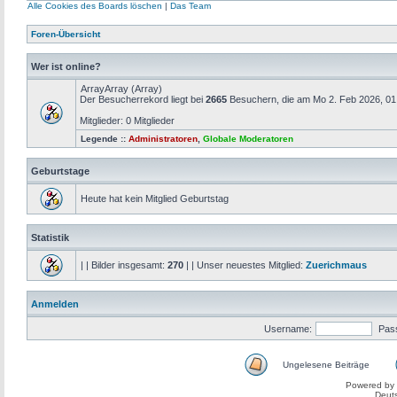
Alle Cookies des Boards löschen
|
Das Team
Foren-Übersicht
Wer ist online?
ArrayArray (Array)
Der Besucherrekord liegt bei
2665
Besuchern, die am Mo 2. Feb 2026, 01:4
Mitglieder: 0 Mitglieder
Legende ::
Administratoren
,
Globale Moderatoren
Geburtstage
Heute hat kein Mitglied Geburtstag
Statistik
| | Bilder insgesamt:
270
| | Unser neuestes Mitglied:
Zuerichmaus
Anmelden
Username:
Pas
Ungelesene Beiträge
Powered by
Deut