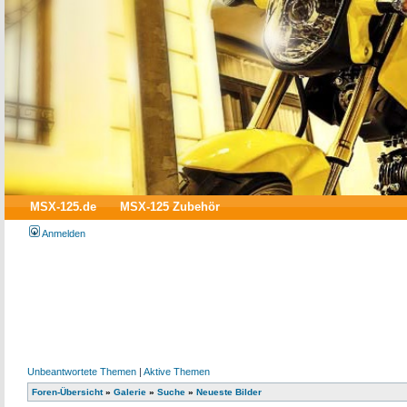
MSX-125.de
MSX-125 Zubehör
Anmelden
Unbeantwortete Themen
|
Aktive Themen
Foren-Übersicht
»
Galerie
»
Suche
»
Neueste Bilder