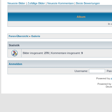
Neueste Bilder
|
Zufällige Bilder
|
Neueste Kommentare
|
Beste Bewertungen
Album
In 
Foren-Übersicht
»
Galerie
Statistik
Bilder insgesamt:
270
| Kommentare insgesamt:
9
Anmelden
Username:
Pas
Powered by
p
Powered by
Deut