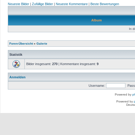
Neueste Bilder
|
Zufällige Bilder
|
Neueste Kommentare
|
Beste Bewertungen
Album
In d
Foren-Übersicht
»
Galerie
Statistik
Bilder insgesamt:
270
| Kommentare insgesamt:
9
Anmelden
Username:
Pass
Powered by
p
Powered by
Deuts