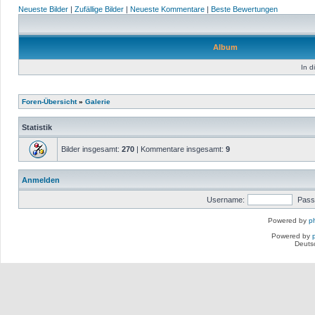
Neueste Bilder
|
Zufällige Bilder
|
Neueste Kommentare
|
Beste Bewertungen
Album
In d
Foren-Übersicht
»
Galerie
Statistik
Bilder insgesamt:
270
| Kommentare insgesamt:
9
Anmelden
Username:
Pass
Powered by
p
Powered by
Deuts