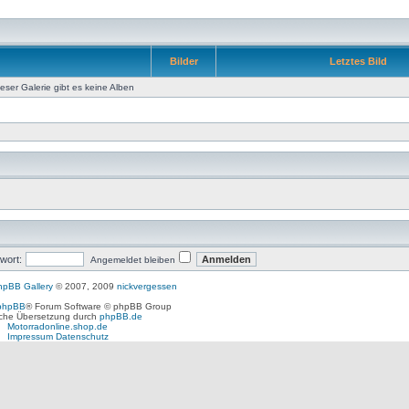
Bilder
Letztes Bild
ieser Galerie gibt es keine Alben
wort:
Angemeldet bleiben
hpBB Gallery
© 2007, 2009
nickvergessen
phpBB
® Forum Software © phpBB Group
che Übersetzung durch
phpBB.de
Motorradonline.shop.de
Impressum
Datenschutz