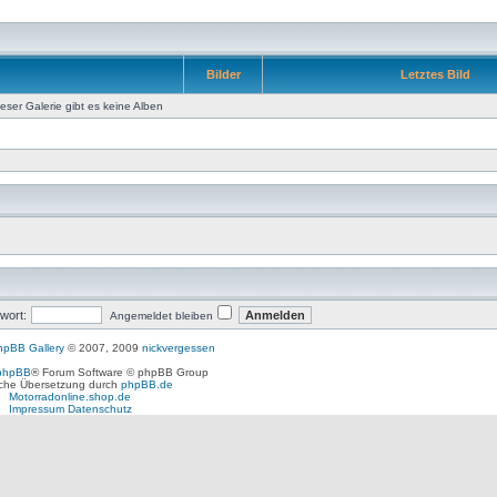
Bilder
Letztes Bild
ieser Galerie gibt es keine Alben
wort:
Angemeldet bleiben
hpBB Gallery
© 2007, 2009
nickvergessen
phpBB
® Forum Software © phpBB Group
che Übersetzung durch
phpBB.de
Motorradonline.shop.de
Impressum
Datenschutz