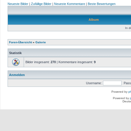
Neueste Bilder
|
Zufällige Bilder
|
Neueste Kommentare
|
Beste Bewertungen
Album
In d
Foren-Übersicht
»
Galerie
Statistik
Bilder insgesamt:
270
| Kommentare insgesamt:
9
Anmelden
Username:
Pass
Powered by
p
Powered by
Deuts