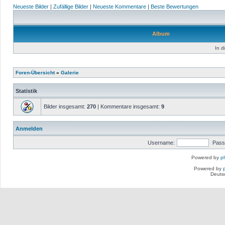
Neueste Bilder
|
Zufällige Bilder
|
Neueste Kommentare
|
Beste Bewertungen
Album
In d
Foren-Übersicht
»
Galerie
Statistik
Bilder insgesamt:
270
| Kommentare insgesamt:
9
Anmelden
Username:
Pass
Powered by
p
Powered by
Deuts