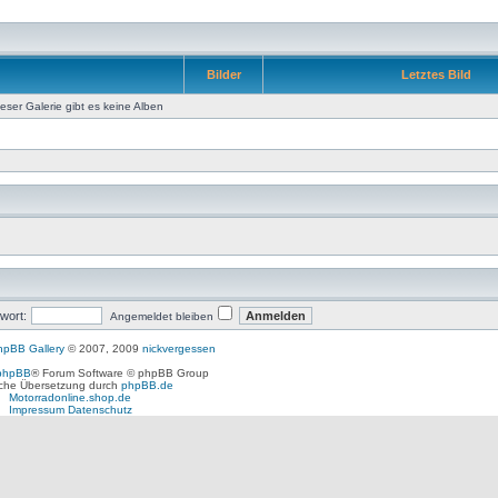
Bilder
Letztes Bild
ieser Galerie gibt es keine Alben
wort:
Angemeldet bleiben
hpBB Gallery
© 2007, 2009
nickvergessen
phpBB
® Forum Software © phpBB Group
che Übersetzung durch
phpBB.de
Motorradonline.shop.de
Impressum
Datenschutz