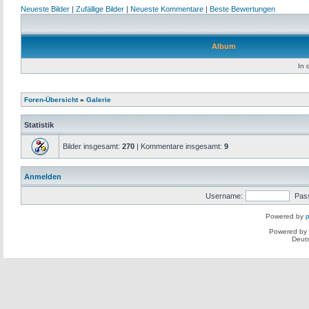
Neueste Bilder
|
Zufällige Bilder
|
Neueste Kommentare
|
Beste Bewertungen
Album
In 
Foren-Übersicht
»
Galerie
Statistik
Bilder insgesamt:
270
| Kommentare insgesamt:
9
Anmelden
Username:
Pas
Powered by
p
Powered by
Deut