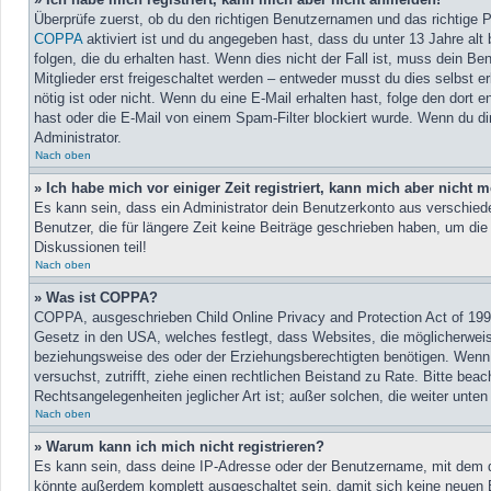
Überprüfe zuerst, ob du den richtigen Benutzernamen und das richtige
COPPA
aktiviert ist und du angegeben hast, dass du unter 13 Jahre alt
folgen, die du erhalten hast. Wenn dies nicht der Fall ist, muss dein B
Mitglieder erst freigeschaltet werden – entweder musst du dies selbst erl
nötig ist oder nicht. Wenn du eine E-Mail erhalten hast, folge den dor
hast oder die E-Mail von einem Spam-Filter blockiert wurde. Wenn du di
Administrator.
Nach oben
» Ich habe mich vor einiger Zeit registriert, kann mich aber nicht
Es kann sein, dass ein Administrator dein Benutzerkonto aus verschied
Benutzer, die für längere Zeit keine Beiträge geschrieben haben, um di
Diskussionen teil!
Nach oben
» Was ist COPPA?
COPPA, ausgeschrieben Child Online Privacy and Protection Act of 1998
Gesetz in den USA, welches festlegt, dass Websites, die möglicherweis
beziehungsweise des oder der Erziehungsberechtigten benötigen. Wenn du 
versuchst, zutrifft, ziehe einen rechtlichen Beistand zu Rate. Bitte be
Rechtsangelegenheiten jeglicher Art ist; außer solchen, die weiter unte
Nach oben
» Warum kann ich mich nicht registrieren?
Es kann sein, dass deine IP-Adresse oder der Benutzername, mit dem d
könnte außerdem komplett ausgeschaltet sein, damit sich keine neuen 