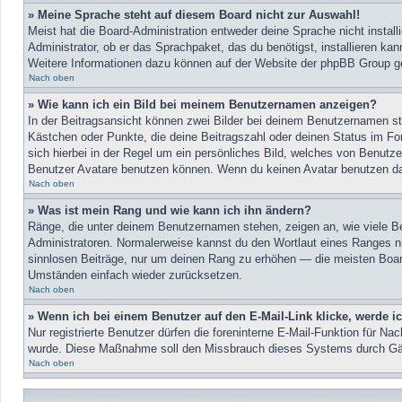
» Meine Sprache steht auf diesem Board nicht zur Auswahl!
Meist hat die Board-Administration entweder deine Sprache nicht install
Administrator, ob er das Sprachpaket, das du benötigst, installieren kan
Weitere Informationen dazu können auf der Website der phpBB Group ge
Nach oben
» Wie kann ich ein Bild bei meinem Benutzernamen anzeigen?
In der Beitragsansicht können zwei Bilder bei deinem Benutzernamen ste
Kästchen oder Punkte, die deine Beitragszahl oder deinen Status im For
sich hierbei in der Regel um ein persönliches Bild, welches von Benutz
Benutzer Avatare benutzen können. Wenn du keinen Avatar benutzen darf
Nach oben
» Was ist mein Rang und wie kann ich ihn ändern?
Ränge, die unter deinem Benutzernamen stehen, zeigen an, wie viele Bei
Administratoren. Normalerweise kannst du den Wortlaut eines Ranges nic
sinnlosen Beiträge, nur um deinen Rang zu erhöhen — die meisten Board
Umständen einfach wieder zurücksetzen.
Nach oben
» Wenn ich bei einem Benutzer auf den E-Mail-Link klicke, werde i
Nur registrierte Benutzer dürfen die foreninterne E-Mail-Funktion für Na
wurde. Diese Maßnahme soll den Missbrauch dieses Systems durch Gäs
Nach oben