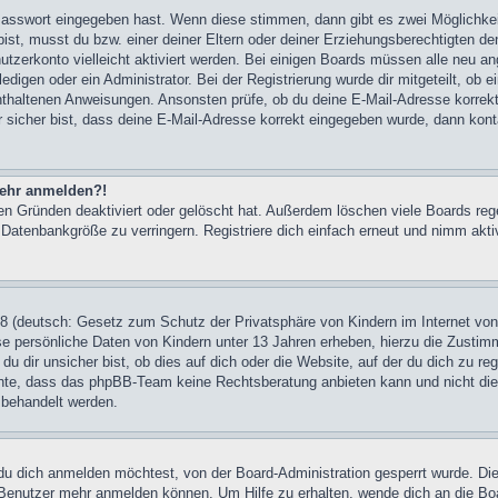
 Passwort eingegeben hast. Wenn diese stimmen, dann gibt es zwei Möglichk
 bist, musst du bzw. einer deiner Eltern oder deiner Erziehungsberechtigten 
enutzerkonto vielleicht aktiviert werden. Bei einigen Boards müssen alle neu 
edigen oder ein Administrator. Bei der Registrierung wurde dir mitgeteilt, ob e
t enthaltenen Anweisungen. Ansonsten prüfe, ob du deine E-Mail-Adresse korre
r sicher bist, dass deine E-Mail-Adresse korrekt eingegeben wurde, dann kont
 mehr anmelden?!
en Gründen deaktiviert oder gelöscht hat. Außerdem löschen viele Boards re
e Datenbankgröße zu verringern. Registriere dich einfach erneut und nimm akti
 (deutsch: Gesetz zum Schutz der Privatsphäre von Kindern im Internet von 
e persönliche Daten von Kindern unter 13 Jahren erheben, hierzu die Zustim
dir unsicher bist, ob dies auf dich oder die Website, auf der du dich zu regi
achte, dass das phpBB-Team keine Rechtsberatung anbieten kann und nicht die 
n behandelt werden.
u dich anmelden möchtest, von der Board-Administration gesperrt wurde. Die
Benutzer mehr anmelden können. Um Hilfe zu erhalten, wende dich an die Bo