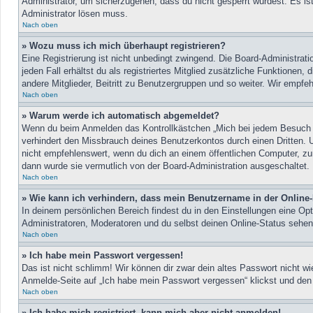
Administrator, um sicherzugehen, dass du nicht gesperrt wurdest. Es ist
Administrator lösen muss.
Nach oben
» Wozu muss ich mich überhaupt registrieren?
Eine Registrierung ist nicht unbedingt zwingend. Die Board-Administrati
jeden Fall erhältst du als registriertes Mitglied zusätzliche Funktionen
andere Mitglieder, Beitritt zu Benutzergruppen und so weiter. Wir empfehle
Nach oben
» Warum werde ich automatisch abgemeldet?
Wenn du beim Anmelden das Kontrollkästchen „Mich bei jedem Besuch au
verhindert den Missbrauch deines Benutzerkontos durch einen Dritten.
nicht empfehlenswert, wenn du dich an einem öffentlichen Computer, zum
dann wurde sie vermutlich von der Board-Administration ausgeschaltet.
Nach oben
» Wie kann ich verhindern, dass mein Benutzername in der Online-
In deinem persönlichen Bereich findest du in den Einstellungen eine Op
Administratoren, Moderatoren und du selbst deinen Online-Status sehen
Nach oben
» Ich habe mein Passwort vergessen!
Das ist nicht schlimm! Wir können dir zwar dein altes Passwort nicht w
Anmelde-Seite auf „Ich habe mein Passwort vergessen“ klickst und den 
Nach oben
» Ich habe mich registriert, kann mich aber nicht anmelden!