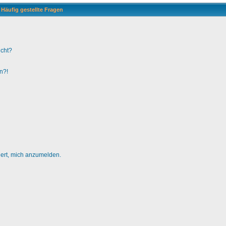
Häufig gestellte Fragen
ucht?
n?!
dert, mich anzumelden.