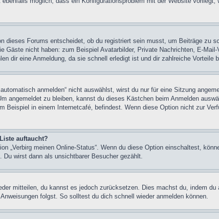
 ebenfalls möglich, dass ein Konfigurationsproblem mit der Website vorliegt,
on dieses Forums entscheidet, ob du registriert sein musst, um Beiträge zu s
, die Gäste nicht haben: zum Beispiel Avatarbilder, Private Nachrichten, E-Mail
n dir eine Anmeldung, da sie schnell erledigt ist und dir zahlreiche Vorteile b
tomatisch anmelden“ nicht auswählst, wirst du nur für eine Sitzung angeme
 Um angemeldet zu bleiben, kannst du dieses Kästchen beim Anmelden auswäh
 Beispiel in einem Internetcafé, befindest. Wenn diese Option nicht zur Verf
Liste auftaucht?
tion „Verbirg meinen Online-Status“. Wenn du diese Option einschaltest, könn
. Du wirst dann als unsichtbarer Besucher gezählt.
ieder mitteilen, du kannst es jedoch zurücksetzen. Dies machst du, indem du 
Anweisungen folgst. So solltest du dich schnell wieder anmelden können.