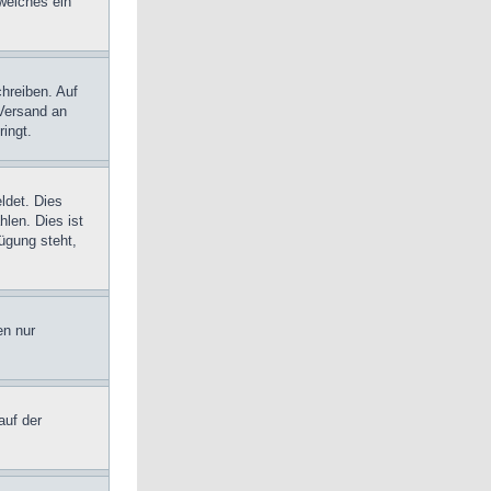
 welches ein
chreiben. Auf
-Versand an
ringt.
ldet. Dies
len. Dies ist
ügung steht,
en nur
auf der