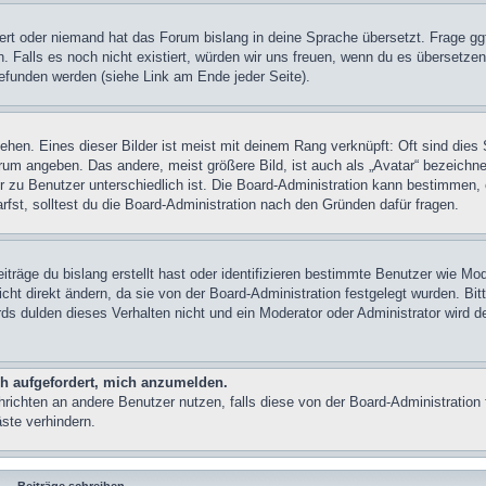
iert oder niemand hat das Forum bislang in deine Sprache übersetzt. Frage gg
n. Falls es noch nicht existiert, würden wir uns freuen, wenn du es übersetze
funden werden (siehe Link am Ende jeder Seite).
hen. Eines dieser Bilder ist meist mit deinem Rang verknüpft: Oft sind dies 
um angeben. Das andere, meist größere Bild, ist auch als „Avatar“ bezeichne
er zu Benutzer unterschiedlich ist. Die Board-Administration kann bestimmen, 
st, solltest du die Board-Administration nach den Gründen dafür fragen.
träge du bislang erstellt hast oder identifizieren bestimmte Benutzer wie Mo
ht direkt ändern, da sie von der Board-Administration festgelegt wurden. Bit
s dulden dieses Verhalten nicht und ein Moderator oder Administrator wird d
ch aufgefordert, mich anzumelden.
chrichten an andere Benutzer nutzen, falls diese von der Board-Administration 
te verhindern.