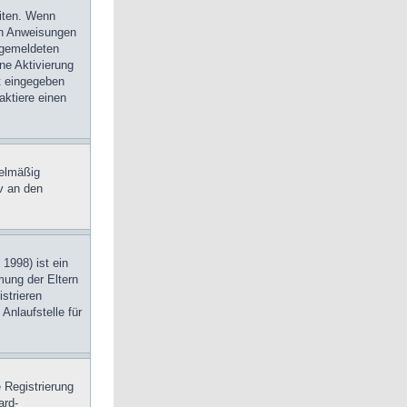
eiten. Wenn
den Anweisungen
angemeldeten
ine Aktivierung
kt eingegeben
aktiere einen
gelmäßig
v an den
1998) ist ein
mung der Eltern
strieren
Anlaufstelle für
 Registrierung
ard-