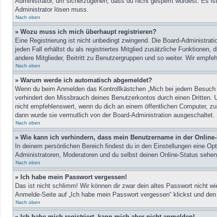
Administrator, um sicherzugehen, dass du nicht gesperrt wurdest. Es ist
Administrator lösen muss.
Nach oben
» Wozu muss ich mich überhaupt registrieren?
Eine Registrierung ist nicht unbedingt zwingend. Die Board-Administrati
jeden Fall erhältst du als registriertes Mitglied zusätzliche Funktionen
andere Mitglieder, Beitritt zu Benutzergruppen und so weiter. Wir empfehle
Nach oben
» Warum werde ich automatisch abgemeldet?
Wenn du beim Anmelden das Kontrollkästchen „Mich bei jedem Besuch au
verhindert den Missbrauch deines Benutzerkontos durch einen Dritten.
nicht empfehlenswert, wenn du dich an einem öffentlichen Computer, zum
dann wurde sie vermutlich von der Board-Administration ausgeschaltet.
Nach oben
» Wie kann ich verhindern, dass mein Benutzername in der Online-
In deinem persönlichen Bereich findest du in den Einstellungen eine Op
Administratoren, Moderatoren und du selbst deinen Online-Status sehen
Nach oben
» Ich habe mein Passwort vergessen!
Das ist nicht schlimm! Wir können dir zwar dein altes Passwort nicht w
Anmelde-Seite auf „Ich habe mein Passwort vergessen“ klickst und den 
Nach oben
» Ich habe mich registriert, kann mich aber nicht anmelden!