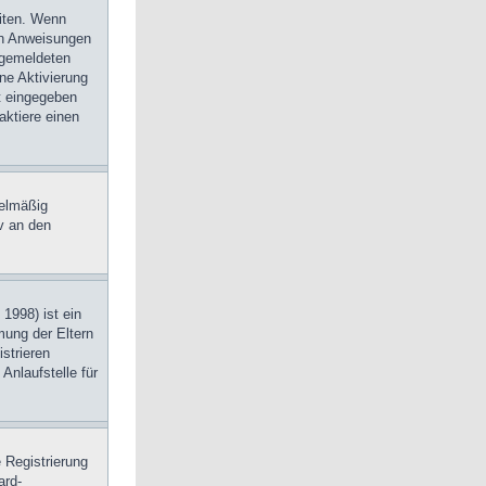
eiten. Wenn
den Anweisungen
angemeldeten
ine Aktivierung
kt eingegeben
aktiere einen
gelmäßig
v an den
1998) ist ein
mung der Eltern
strieren
Anlaufstelle für
 Registrierung
ard-