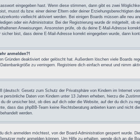
 Passwort eingegeben hast. Wenn diese stimmen, dann gibt es zwei Möglichk
 bist, musst du bzw. einer deiner Eltern oder deiner Erziehungsberechtigten 
enutzerkonto vielleicht aktiviert werden. Bei einigen Boards müssen alle neu 
edigen oder ein Administrator. Bei der Registrierung wurde dir mitgeteilt, ob e
t enthaltenen Anweisungen. Ansonsten prüfe, ob du deine E-Mail-Adresse korre
r sicher bist, dass deine E-Mail-Adresse korrekt eingegeben wurde, dann kont
 mehr anmelden?!
en Gründen deaktiviert oder gelöscht hat. Außerdem löschen viele Boards re
e Datenbankgröße zu verringern. Registriere dich einfach erneut und nimm akti
 (deutsch: Gesetz zum Schutz der Privatsphäre von Kindern im Internet von 
e persönliche Daten von Kindern unter 13 Jahren erheben, hierzu die Zustim
dir unsicher bist, ob dies auf dich oder die Website, auf der du dich zu regi
achte, dass das phpBB-Team keine Rechtsberatung anbieten kann und nicht die 
n behandelt werden.
u dich anmelden möchtest, von der Board-Administration gesperrt wurde. Die
Benutzer mehr anmelden können. Um Hilfe zu erhalten, wende dich an die Bo