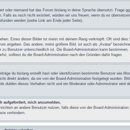
iert oder niemand hat das Forum bislang in deine Sprache übersetzt. Frage gg
n. Falls es noch nicht existiert, würden wir uns freuen, wenn du es übersetze
funden werden (siehe Link am Ende jeder Seite).
hen. Eines dieser Bilder ist meist mit deinem Rang verknüpft: Oft sind dies 
um angeben. Das andere, meist größere Bild, ist auch als „Avatar“ bezeichne
er zu Benutzer unterschiedlich ist. Die Board-Administration kann bestimmen, 
st, solltest du die Board-Administration nach den Gründen dafür fragen.
träge du bislang erstellt hast oder identifizieren bestimmte Benutzer wie Mo
ht direkt ändern, da sie von der Board-Administration festgelegt wurden. Bit
s dulden dieses Verhalten nicht und ein Moderator oder Administrator wird d
ch aufgefordert, mich anzumelden.
chrichten an andere Benutzer nutzen, falls diese von der Board-Administration 
te verhindern.