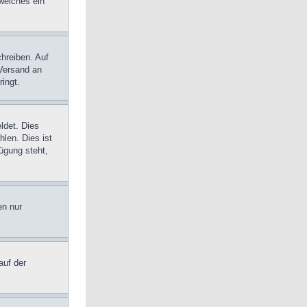
 welches ein
chreiben. Auf
-Versand an
ringt.
ldet. Dies
len. Dies ist
ügung steht,
en nur
auf der