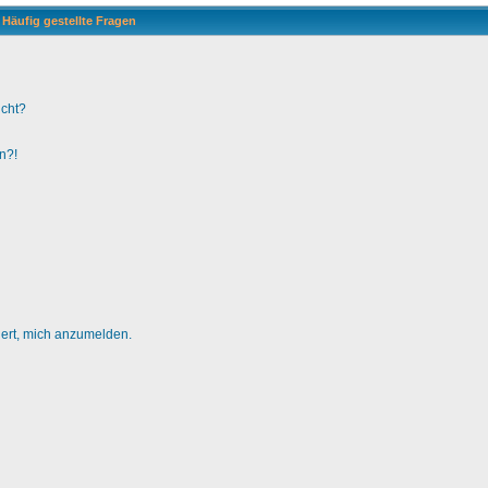
Häufig gestellte Fragen
ucht?
n?!
dert, mich anzumelden.