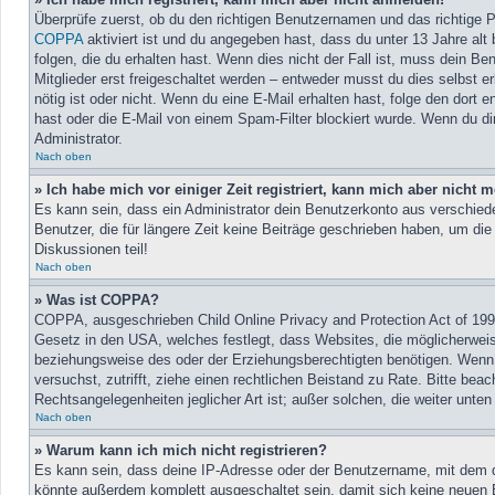
Überprüfe zuerst, ob du den richtigen Benutzernamen und das richtige
COPPA
aktiviert ist und du angegeben hast, dass du unter 13 Jahre alt
folgen, die du erhalten hast. Wenn dies nicht der Fall ist, muss dein B
Mitglieder erst freigeschaltet werden – entweder musst du dies selbst erl
nötig ist oder nicht. Wenn du eine E-Mail erhalten hast, folge den dor
hast oder die E-Mail von einem Spam-Filter blockiert wurde. Wenn du di
Administrator.
Nach oben
» Ich habe mich vor einiger Zeit registriert, kann mich aber nicht
Es kann sein, dass ein Administrator dein Benutzerkonto aus verschied
Benutzer, die für längere Zeit keine Beiträge geschrieben haben, um di
Diskussionen teil!
Nach oben
» Was ist COPPA?
COPPA, ausgeschrieben Child Online Privacy and Protection Act of 1998
Gesetz in den USA, welches festlegt, dass Websites, die möglicherweis
beziehungsweise des oder der Erziehungsberechtigten benötigen. Wenn du 
versuchst, zutrifft, ziehe einen rechtlichen Beistand zu Rate. Bitte be
Rechtsangelegenheiten jeglicher Art ist; außer solchen, die weiter unte
Nach oben
» Warum kann ich mich nicht registrieren?
Es kann sein, dass deine IP-Adresse oder der Benutzername, mit dem d
könnte außerdem komplett ausgeschaltet sein, damit sich keine neuen 