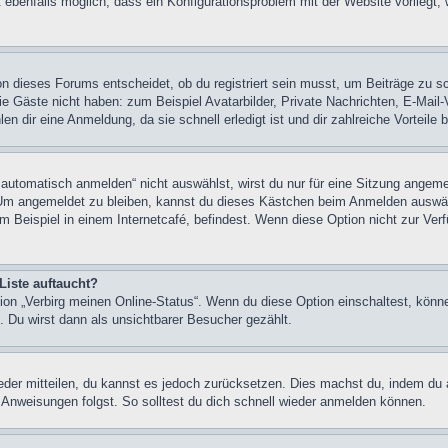
 ebenfalls möglich, dass ein Konfigurationsproblem mit der Website vorliegt,
on dieses Forums entscheidet, ob du registriert sein musst, um Beiträge zu s
, die Gäste nicht haben: zum Beispiel Avatarbilder, Private Nachrichten, E-Mail
n dir eine Anmeldung, da sie schnell erledigt ist und dir zahlreiche Vorteile b
tomatisch anmelden“ nicht auswählst, wirst du nur für eine Sitzung angeme
 Um angemeldet zu bleiben, kannst du dieses Kästchen beim Anmelden auswäh
 Beispiel in einem Internetcafé, befindest. Wenn diese Option nicht zur Verf
Liste auftaucht?
tion „Verbirg meinen Online-Status“. Wenn du diese Option einschaltest, könn
. Du wirst dann als unsichtbarer Besucher gezählt.
ieder mitteilen, du kannst es jedoch zurücksetzen. Dies machst du, indem du 
Anweisungen folgst. So solltest du dich schnell wieder anmelden können.