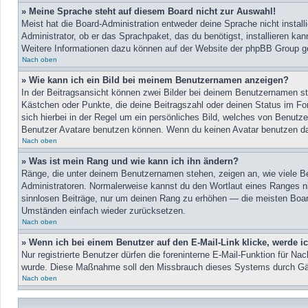
» Meine Sprache steht auf diesem Board nicht zur Auswahl!
Meist hat die Board-Administration entweder deine Sprache nicht install
Administrator, ob er das Sprachpaket, das du benötigst, installieren kan
Weitere Informationen dazu können auf der Website der phpBB Group ge
Nach oben
» Wie kann ich ein Bild bei meinem Benutzernamen anzeigen?
In der Beitragsansicht können zwei Bilder bei deinem Benutzernamen ste
Kästchen oder Punkte, die deine Beitragszahl oder deinen Status im For
sich hierbei in der Regel um ein persönliches Bild, welches von Benutz
Benutzer Avatare benutzen können. Wenn du keinen Avatar benutzen darf
Nach oben
» Was ist mein Rang und wie kann ich ihn ändern?
Ränge, die unter deinem Benutzernamen stehen, zeigen an, wie viele Bei
Administratoren. Normalerweise kannst du den Wortlaut eines Ranges nic
sinnlosen Beiträge, nur um deinen Rang zu erhöhen — die meisten Board
Umständen einfach wieder zurücksetzen.
Nach oben
» Wenn ich bei einem Benutzer auf den E-Mail-Link klicke, werde i
Nur registrierte Benutzer dürfen die foreninterne E-Mail-Funktion für Na
wurde. Diese Maßnahme soll den Missbrauch dieses Systems durch Gäs
Nach oben